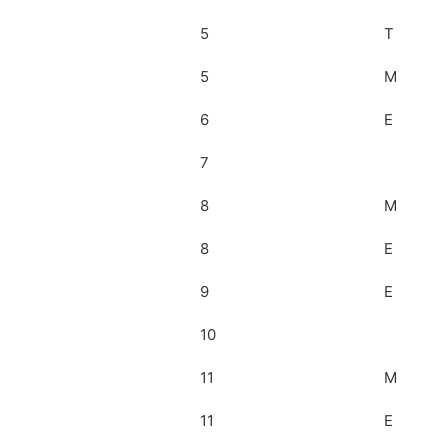
5
T
5
M
6
E
7
8
M
8
E
9
E
10
11
M
11
E