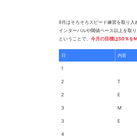
9月はそろそろスピード練習を取り入
インターバルや閾値ペース以上を取り
ということで、
今月の目標は50％を
日
内容
1
2
T
2
E
3
M
3
E
4