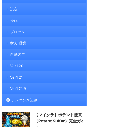
設定
操作
ブロック
村人 職業
自動装置
Ver1.20
Ver1.21
Ver1.21.9
ランニング記録
【マイクラ】ポテント硫黄
（Potent Sulfur）完全ガイ