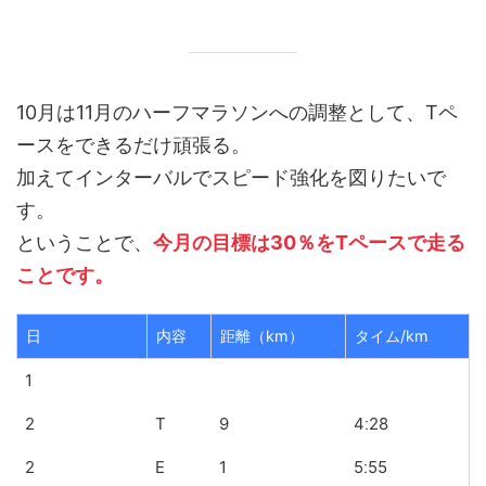
10月は11月のハーフマラソンへの調整として、Tペ
ースをできるだけ頑張る。
加えてインターバルでスピード強化を図りたいで
す。
ということで、
今月の目標は30％をTペースで走る
ことです。
日
内容
距離（km）
タイム/km
1
2
T
9
4ː28
2
E
1
5ː55