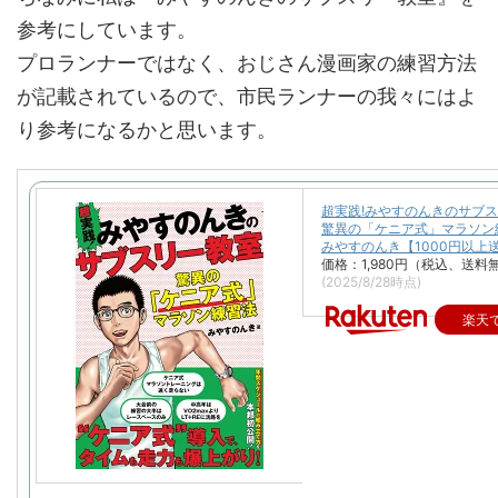
参考にしています。
プロランナーではなく、おじさん漫画家の練習方法
が記載されているので、市民ランナーの我々にはよ
り参考になるかと思います。
超実践!みやすのんきのサブ
驚異の「ケニア式」マラソン
みやすのんき【1000円以上
価格：1,980円（税込、送料無
(2025/8/28時点)
楽天