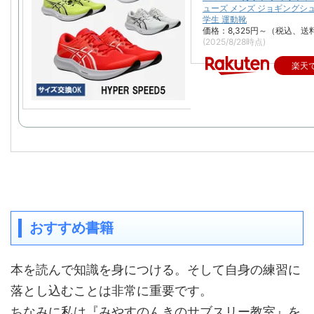
ューズ メンズ ジョギングシ
学生 運動靴
価格：8,325円～（税込、送
(2025/8/28時点)
楽天
おすすめ書籍
本を読んで知識を身につける。そして自身の練習に
落とし込むことは非常に重要です。
ちなみに私は『みやすのんきのサブスリー教室』を