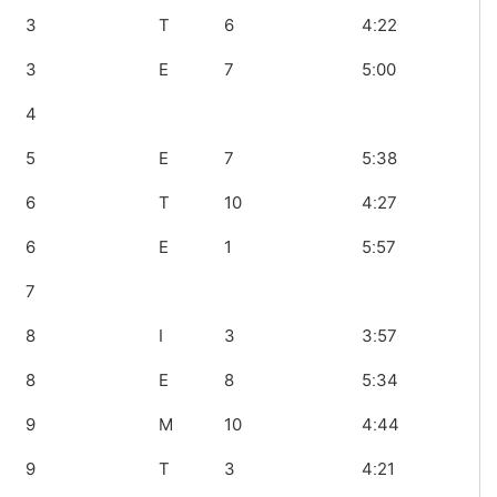
3
T
6
4ː22
3
E
7
5ː00
4
5
E
7
5ː38
6
T
10
4ː27
6
E
1
5ː57
7
8
I
3
3ː57
8
E
8
5ː34
9
M
10
4ː44
9
T
3
4ː21