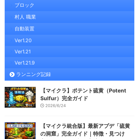
ブロック
村人 職業
自動装置
Ver1.20
Ver1.21
Ver1.21.9
ランニング記録
【マイクラ】ポテント硫黄（Potent
Sulfur）完全ガイド
2026/6/24
【マイクラ統合版】最新アプデ「硫黄
の洞窟」完全ガイド｜特徴・見つけ