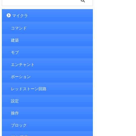
マイクラ
コマンド
建築
モブ
エンチャント
ポーション
レッドストーン回路
設定
操作
ブロック