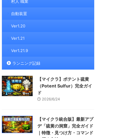
村人 職業
自動装置
Ver1.20
Ver1.21
Ver1.21.9
ランニング記録
【マイクラ】ポテント硫黄
（Potent Sulfur）完全ガイ
ド
2026/6/24
【マイクラ統合版】最新アプ
デ「硫黄の洞窟」完全ガイド
｜特徴・見つけ方・コマンド