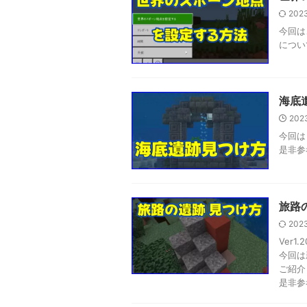
2023
今回は
につい
海底
202
今回は
是非参
旅路
2023
Ver
今回は
ご紹介
是非参