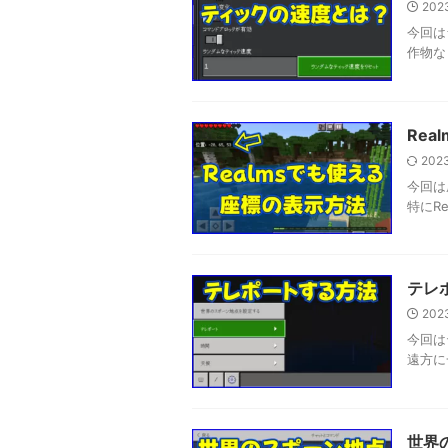
202
今回は
作物な
Rea
2023
今回は
特にR
テレ
202
今回は
遠方に
世界