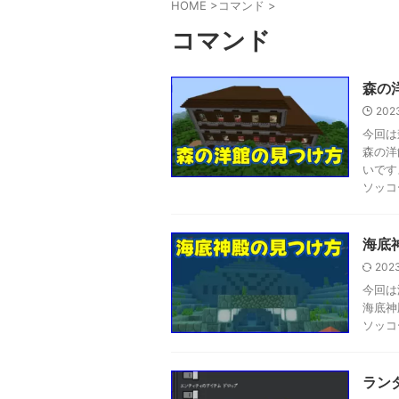
HOME
>
コマンド
>
コマンド
森の
2023
今回は
森の洋
いです
ソッコ
海底
2023
今回は
海底神
ソッコ
ラン