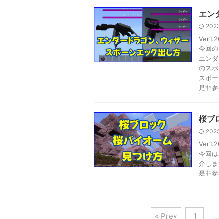
エン
2023
Ver
今回の
エンダ
のスポ
スポー
是非参
桜ブ
2023
Ver
今回は
介しま
是非参
« Prev
1