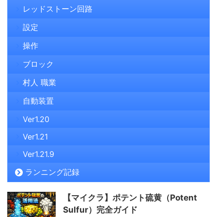
レッドストーン回路
設定
操作
ブロック
村人 職業
自動装置
Ver1.20
Ver1.21
Ver1.21.9
ランニング記録
【マイクラ】ポテント硫黄（Potent
Sulfur）完全ガイド