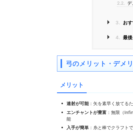
2.2.
デ
3.
おす
4.
最後
弓のメリット・デメ
メリット
連射が可能
：矢を素早く放てる
エンチャントが豊富
：無限（Inf
能
入手が簡単
：糸と棒でクラフト