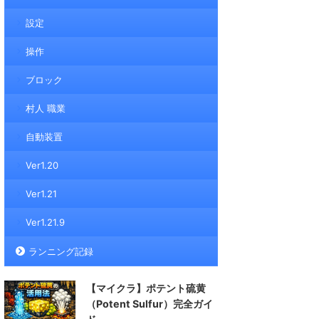
設定
操作
ブロック
村人 職業
自動装置
Ver1.20
Ver1.21
Ver1.21.9
ランニング記録
【マイクラ】ポテント硫黄
（Potent Sulfur）完全ガイ