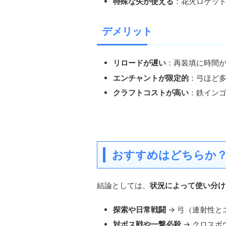
特殊な矢が使える
：花火ロケッ
デメリット
リロードが遅い
：再装填に時間
エンチャントが限定的
：弓ほど
クラフトコストが高い
：鉄イン
おすすめはどちらか
結論としては、
状況によって使い分け
探索や日常戦闘
→ 弓（連射性と
対ボス戦や一撃必殺
→ クロスボ