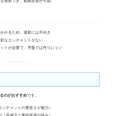
トを発射でき、範囲攻撃が可能
がかかるため、連射には不向き
多彩なエンチャントがない
ゴットが必要で、序盤では作りにくい
？
るのがおすすめ
です。
エンチャントの豊富さが魅力）
ウ（高威力と事前装填が強み）