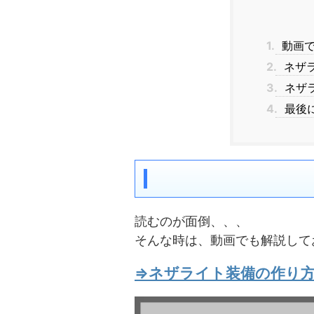
1.
動画
2.
ネザ
3.
ネザ
4.
最後
読むのが面倒、、、
そんな時は、動画でも解説して
⇒ネザライト装備の作り