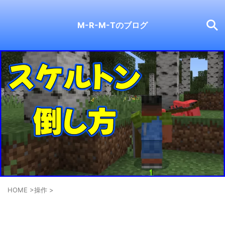
M-R-M-Tのブログ
HOME
>
操作
>