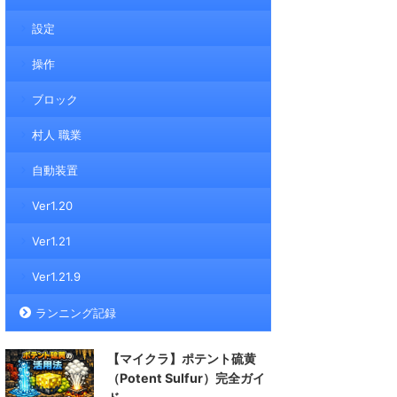
設定
操作
ブロック
村人 職業
自動装置
Ver1.20
Ver1.21
Ver1.21.9
ランニング記録
【マイクラ】ポテント硫黄
（Potent Sulfur）完全ガイ