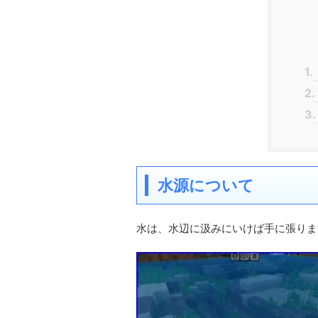
1.
2.
3.
水源について
水は、水辺に汲みにいけば手に張りま