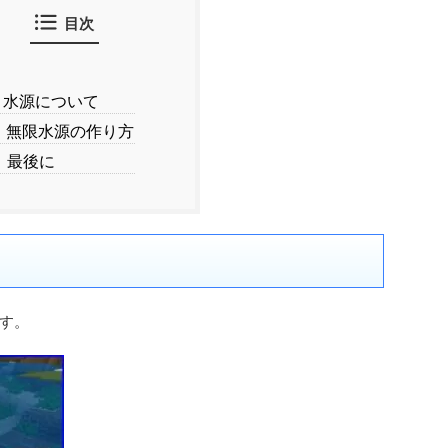
目次
水源について
無限水源の作り方
最後に
す。