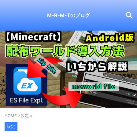
M-R-M-Tのブログ
HOME
>
設定
>
設定