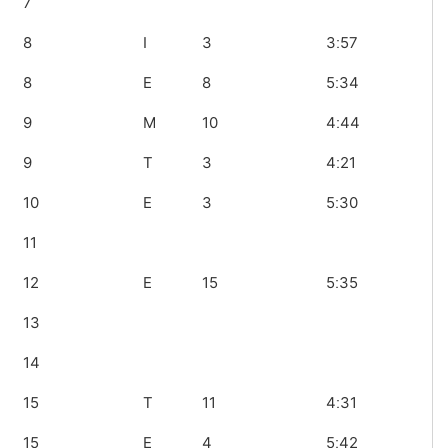
7
8
I
3
3ː57
8
E
8
5ː34
9
M
10
4ː44
9
T
3
4ː21
10
E
3
5ː30
11
12
E
15
5ː35
13
14
15
T
11
4ː31
15
E
4
5ː42