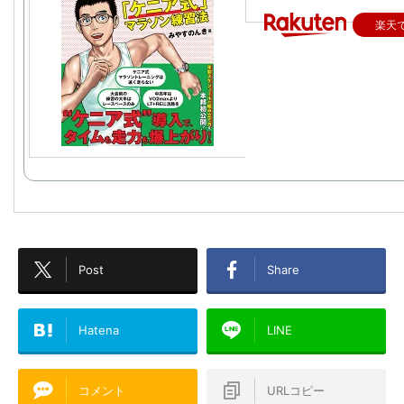
楽天
Post
Share
Hatena
LINE
コメント
URLコピー