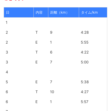
日
内容
距離（km）
タイム/km
1
2
T
9
4ː28
2
E
1
5ː55
3
T
6
4ː22
3
E
7
5ː00
4
5
E
7
5ː38
6
T
10
4ː27
6
E
1
5ː57