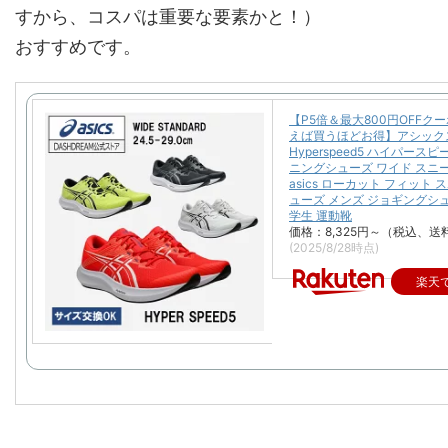
すから、コスパは重要な要素かと！）
おすすめです。
【P5倍＆最大800円OFFク
えば買うほどお得】アシック
Hyperspeed5 ハイパースピ
ニングシューズ ワイド スニ
asics ローカット フィット
ューズ メンズ ジョギングシ
学生 運動靴
価格：8,325円～（税込、送
(2025/8/28時点)
楽天