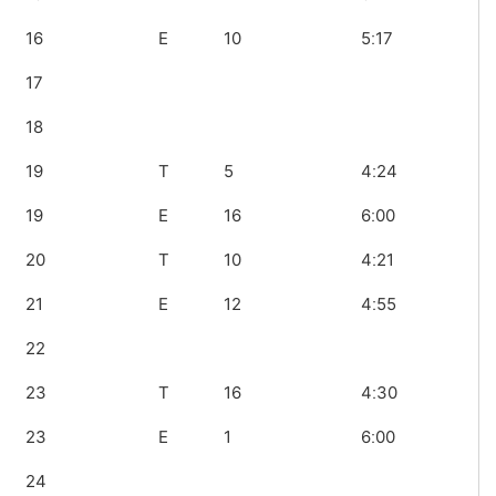
16
E
10
5ː17
17
18
19
T
5
4ː24
19
E
16
6ː00
20
T
10
4ː21
21
E
12
4ː55
22
23
T
16
4ː30
23
E
1
6ː00
24