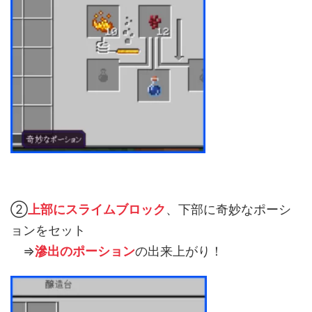
②
上部にスライムブロック
、
下部に奇妙なポーシ
ョン
をセット
⇒
滲出のポーション
の出来上がり！