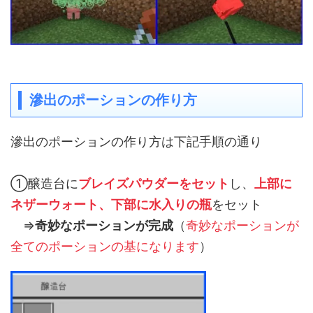
滲出のポーションの作り方
滲出のポーションの作り方は下記手順の通り
①醸造台に
ブレイズパウダーをセット
し、
上部に
ネザーウォート、下部に水入りの瓶
をセット
⇒
奇妙なポーションが完成
（
奇妙なポーションが
全てのポーションの基になります
）