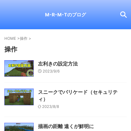
M-R-M-Tのブログ
HOME
>
操作
>
操作
左利きの設定方法
2023/9/6
スニークでバリケード（セキュリテ
ィ）
2023/8/8
描画の距離 遠くが鮮明に