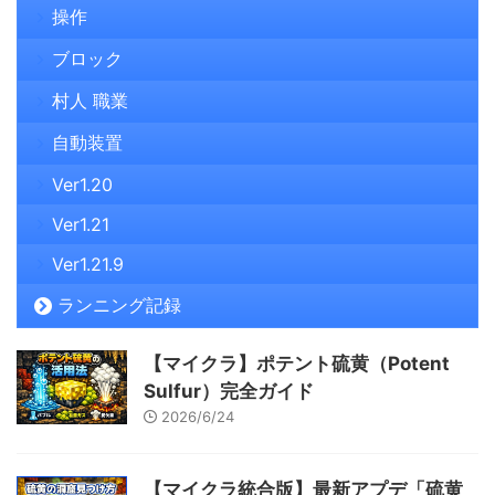
操作
ブロック
村人 職業
自動装置
Ver1.20
Ver1.21
Ver1.21.9
ランニング記録
【マイクラ】ポテント硫黄（Potent
Sulfur）完全ガイド
2026/6/24
【マイクラ統合版】最新アプデ「硫黄